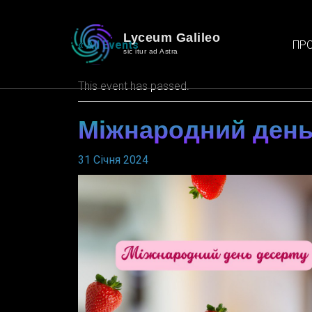
Lyceum Galileo
ПРО
« All Events
sic itur ad Astra
This event has passed.
Міжнародний день
31 Січня 2024