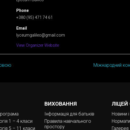
Phone
+380 (95) 471 74 61
Email
lyceumgalileo@gmail.com
View Organizer Website
ковою
Міжнародний кон
ВИХОВАННЯ
ЛІЦЕЙ
програма
Інформація для батьків
Новини і 
гія 1 – 4 класи
Правила навчального
Нормати
простору
гія 5 – 11 класи
Галерея