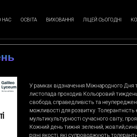
 НАС
ОСВІТА
ВИХОВАННЯ
ЛІЦЕЙ СЬОГОДНІ
КО
ень
У рамках відзначення Міжнародного Дня то
листопада проходив Кольоровий тиждень 
свобода, справедливість та неупереджені
можливості для розвитку. Толерантність 
мультикультурності сучасного світу, проя
Кожний день тижня :зелений, жовтий,син
різні якості, які супроводжують толерантн