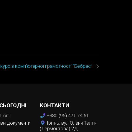
курс з комп’ютерної грамотності “Бебрас”
 СЬОГОДНІ
КОНТАКТИ
Події
+380 (95) 471 74 61
вні документи
Ірпінь, вул Олени Теліги
(Лермонтова) 2Д