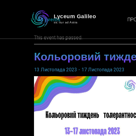
Lyceum Galileo
ПРО
« All Events
sic itur ad Astra
This event has passed.
Кольоровий тижд
13 Листопада 2023
-
17 Листопада 2023