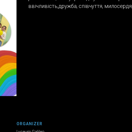
ввічливість,дружба, співчуття, милосерд
ORGANIZER
Lyceum Galileo