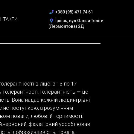
+380 (95) 471 74 61
НТАКТИ
Ірпінь, вул Олени Теліги
(Лермонтова) 2Д
лерантності в ліцеї з 13 по 17
толерантності.Толерантність — це
сть. Вона надає кожній людині рівні
є не поступкою, а розумінням
вом поваги, любові й терпимості.
ій,червоний, фіолетовий уособлював
ість: доброзичливість, повага,