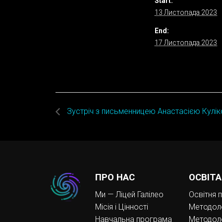
Start:
13 Листопада 2023
End:
17 Листопада 2023
Зустріч з письменницею Анастасією Кулі
ПРО НАС
ОСВІТА
Ми — Ліцей Галілео
Освітня 
Місія і Цінності
Методоло
Навчальна програма
Методоло