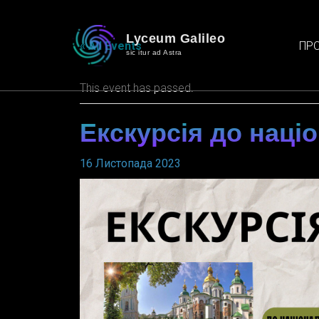
Lyceum Galileo
ПРО
« All Events
sic itur ad Astra
This event has passed.
Екскурсія до наці
16 Листопада 2023