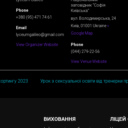
заповідник “Софія
Phone
Київська”
+380 (95) 471 74 61
вул. Володимирська, 24
Київ
,
01001
Ukraine
+
Email
Google Map
lyceumgalileo@gmail.com
View Organizer Website
Phone
(044) 279-22-56
View Venue Website
хортингу 2023
Урок з сексуальної освіти від тренерки 
ВИХОВАННЯ
ЛІЦЕЙ