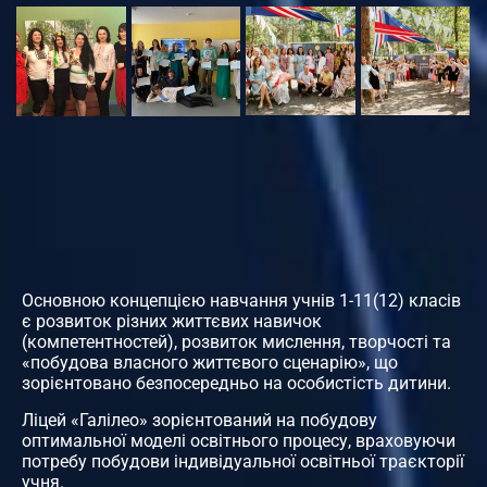
Основною концепцією навчання учнів 1-11(12) класів
є розвиток різних життєвих навичок
(компетентностей), розвиток мислення, творчості та
«побудова власного життєвого сценарію», що
зорієнтовано безпосередньо на особистість дитини.
Ліцей «Галілео» зорієнтований на побудову
оптимальної моделі освітнього процесу, враховуючи
потребу побудови індивідуальної освітньої траєкторії