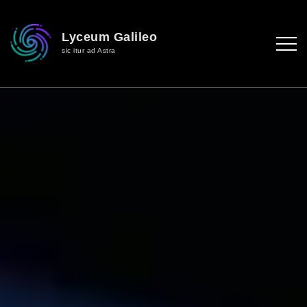
Lyceum Galileo
sic itur ad Astra